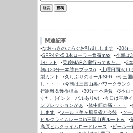
関連記事
•
なおっきのぶろぐお引越しします
•
30分
•
SFR4分x5 3本ローラー負荷max
•
今朝は
1セット
•
乗鞍MAP合宿行ってきた。
•
3
朝は30分一本勝負プラスα
•
土曜日雨沢TT
製カント
•
久しぶりのオールSFR
•
朝三国
し・・・
•
今朝は三国山裏パワークランク
行距離＆獲得標高
•
30分一本勝負
•
3本ロ
すた。(インターバルありw)
•
今日は平地イ
ンプレッションがぁ
•
体中筋肉痛・・・
•
します
•
ツールド美ヶ原反省と今後
•
ツー
ヒルクライムレースin三国山裏ルートｗ
•
高原ヒルクライムロードレース
•
ビール一