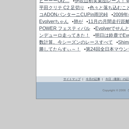
ヒーーーOrz....
•
伊吹山初実業団レース！ with Ev
平田クリテ C2 足切り
•
色々と落ち込むこと
コADONパンターニCUPin雨沢峠
•
2009
Evolverちゃん
•
肺が
•
11月の月間走行距
POWER フェスティバル
•
Evolverでせん
ンデューロ走ってきた！
•
明日は鈴鹿でEv
数計算。今シーズンのレースすべて
•
Shim
勝してたらすぃ～！
•
第24回全日本マウン
サイトマップ
|
今月の記事
|
今日（最新）の記
Copyright © 2006