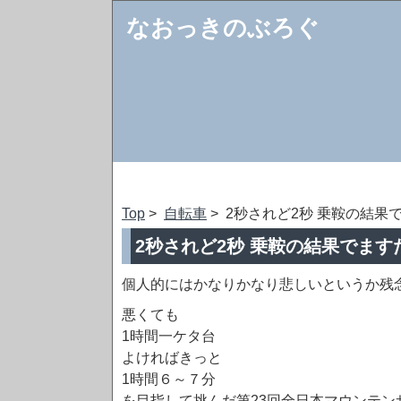
なおっきのぶろぐ
Top
>
自転車
> 2秒されど2秒 乗鞍の結果
2秒されど2秒 乗鞍の結果でます
個人的にはかなりかなり悲しいというか残
悪くても
1時間一ケタ台
よければきっと
1時間６～７分
を目指して挑んだ第23回全日本マウンテンサ